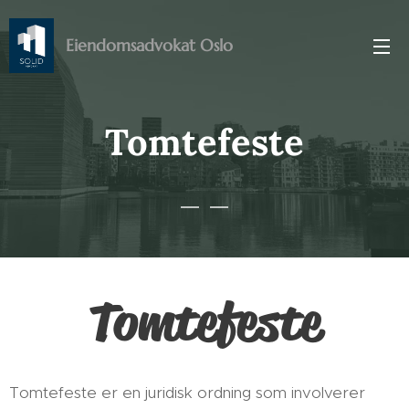
Eiendomsadvokat Oslo
Tomtefeste
Tomtefeste
Tomtefeste er en juridisk ordning som involverer